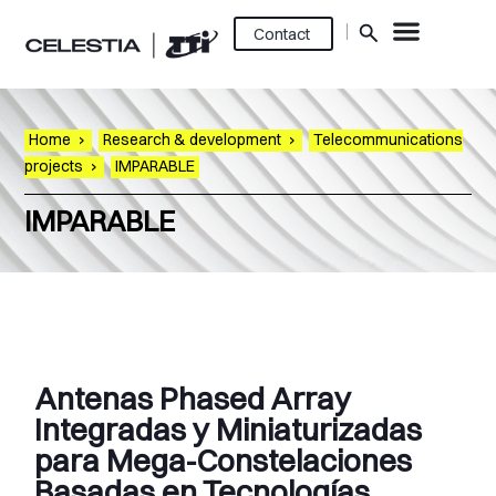
Contact
Home
›
Research & development
›
Telecommunications
projects
›
IMPARABLE
IMPARABLE
Antenas Phased Array
Integradas y Miniaturizadas
para Mega-Constelaciones
Basadas en Tecnologías