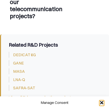
our
telecommunication
projects?
Related R&D Projects
DEDICAT 6G
GANE
MASA
LNA-Q
SAFRA-SAT
View all Telecommunications projects →
Manage Consent