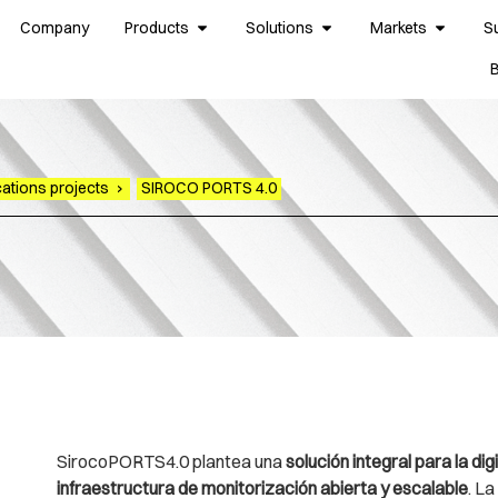
Company
Products
Solutions
Markets
S
tions projects
›
SIROCO PORTS 4.0
SirocoPORTS4.0 plantea una
solución integral para la di
infraestructura de monitorización abierta y escalable
. L