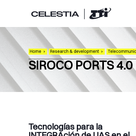
Home
›
Research & development
›
Telecommunica
SIROCO PORTS 4.0
Tecnologías para la
INTEGRAción de UAS en el